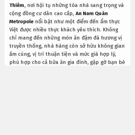
Thiêm
, nơi hội tụ những tòa nhà sang trọng và
cộng đồng cư dân cao cấp,
An Nam Quán
Metropole
nổi bật như một điểm đến ẩm thực
Việt được nhiều thực khách yêu thích. Không
chỉ mang đến những món ăn đậm đà hương vị
truyền thống, nhà hàng còn sở hữu không gian
ấm cúng, vị trí thuận tiện và mức giá hợp lý,
phù hợp cho cả bữa ăn gia đình, gặp gỡ bạn bè
hay tiếp khách.
Tiết kiệm ngân sách.
Nếu bạn đang tìm kiếm một
nhà hàng ngon tại
Thủ Thiêm
, một
quán ăn gần Metropole Thủ
Thiêm
hay đơn giản là một nơi để thưởng thức
ẩm thực Việt trong không gian chỉn chu, thì
An
Nam Quán Metropole
chắc chắn là phương án
chọn đáng cân nhắc.
Phản hồi nhanh.