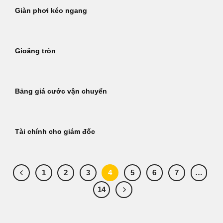
Giàn phơi kéo ngang
Gioăng tròn
Bảng giá cước vận chuyển
Tài chính cho giám đốc
1
2
3
4
5
6
7
…
14