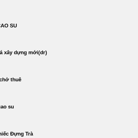
CAO SU
á xây dựng mới(dr)
 chở thuê
cao su
hiếc Đựng Trà