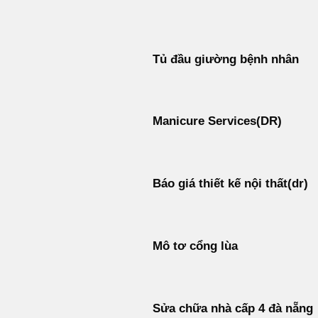
Bỏ
qua
nội
Tủ đầu giường bệnh nhân
dung
Manicure Services(DR)
Báo giá thiết kế nội thất(dr)
Mô tơ cổng lùa
Sửa chữa nhà cấp 4 đà nẵng