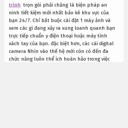
trình
trọn gói phải chăng là biện pháp an
ninh tiết kiệm mới nhất bảo kê khu vực của
bạn 24/7. Chỉ bắt buộc cài đặt 1 máy ảnh và
xem các gì đang xảy ra xung loanh quanh bạn
trực tiếp chuẩn y điện thoại hoặc máy tính
xách tay của bạn. đặc biệt hơn, các cái digital
camera Nhìn vào thế hệ mới còn có đến đa
chức năng luôn thể ích hoàn hảo trong việc
nhận báo động khi có kẻ gian đột nhập và đàm
thoại 2 chiều đơn giản.
Tư vấn tận tâm.
Dịch vụ giá rẻ đồng hành lắp đặt
digital camera quan sát
Cam kết
đúng hẹn.
Hạng mục Dịch vụ lắp đặt digital camera
Phù hợp nhu cầu thực tế.