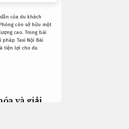
 dẫn của du khách
i Phòng còn sở hữu một
lượng cao. Trong bài
ải pháp Taxi Nội Bài
 tiện lợi cho du
óa và giải
là điểm đến lý tưởng