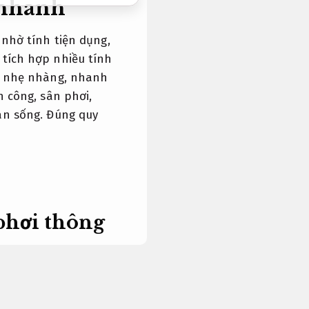
 nhanh
 nhờ tính tiện dụng,
 tích hợp nhiều tính
ên nhẹ nhàng, nhanh
n công, sân phơi,
ian sống.
Đúng quy
 phơi thông
 hoạt theo yêu