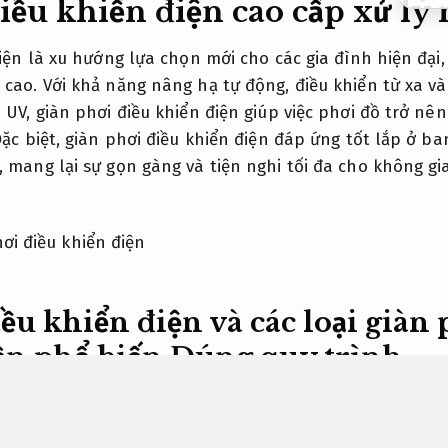
iều khiển điện cao cấp xử lý
iện là xu hướng lựa chọn mới cho các gia đình hiện đại,
cao. Với khả năng nâng hạ tự động, điều khiển từ xa và
 UV, giàn phơi điều khiển điện giúp việc phơi đồ trở n
ặc biệt, giàn phơi điều khiển điện đáp ứng tốt lắp ở ba
 mang lại sự gọn gàng và tiện nghi tối đa cho không g
ều khiển điện và các loại giàn
ần phổ biến
Đúng quy trình.
khiển từ xa, giàn phơi điện tự động
Linh