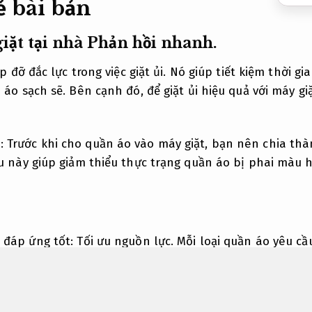
rẻ bài bản
giặt tại nhà
Phản hồi nhanh.
p đỡ đắc lực trong việc giặt ủi. Nó giúp tiết kiệm thời gi
áo sạch sẽ. Bên cạnh đó, để giặt ủi hiệu quả với máy gi
: Trước khi cho quần áo vào máy giặt, bạn nên chia t
iều này giúp giảm thiểu thực trạng quần áo bị phai màu 
t đáp ứng tốt:
Tối ưu nguồn lực.
Mỗi loại quần áo yêu cầ
Đúng quy trình.
Đối với quần áo nhẹ nhàng,
Dễ triển kha
uật viên.
Luôn sẵn sàng.
Đối với đồ dày,
Đội ngũ giàu ki
.