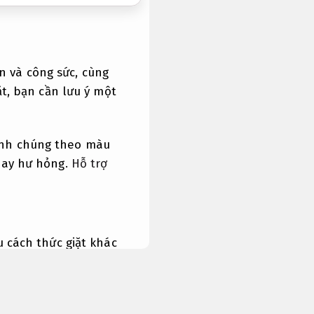
an và công sức, cùng
ặt, bạn cần lưu ý một
hành chúng theo màu
hay hư hỏng.
Hỗ trợ
u cách thức giặt khác
i.
bạn nên chọn cách
nh nghiệm.
cần chọn