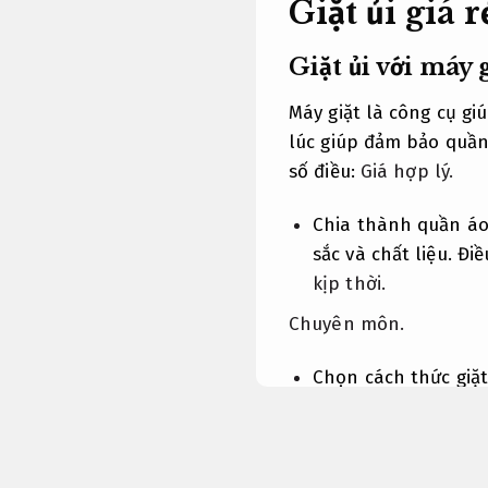
Giặt ủi giá 
Giặt ủi với máy 
Máy giặt là công cụ giú
lúc giúp đảm bảo quần 
số điều:
Giá hợp lý.
Chia thành quần áo
sắc và chất liệu. Đ
kịp thời.
Chuyên môn.
Chọn cách thức giặ
nhau.
Khách hàng.
thức giặt nhẹ.
Kỹ th
cách thức giặt mạnh