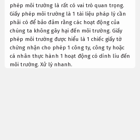
phép môi trường là rất có vai trò quan trọng.
Giấy phép môi trường là 1 tài liệu pháp lý cần
phải có để bảo đảm rằng các hoạt động của
chúng ta không gây hại đến môi trường. Giấy
phép môi trường được hiểu là 1 chiếc giấy tờ
chứng nhận cho phép 1 công ty, công ty hoặc
cá nhân thực hành 1 hoạt động có dính líu đến
môi trường.
Xử lý nhanh.
Đăng ký giấy phép môi trường
Dễ
triển khai.
Giấy phép môi trường là 1 tài liệu quan trọng
được cấp bởi cơ quan điều hành Nhà nước để
cho phép công ty hoặc cá nhân tham dự vào
các hoạt động cung cấp, buôn bán, cách xử lý
có dính líu đến việc xả chất thải ra môi trường,