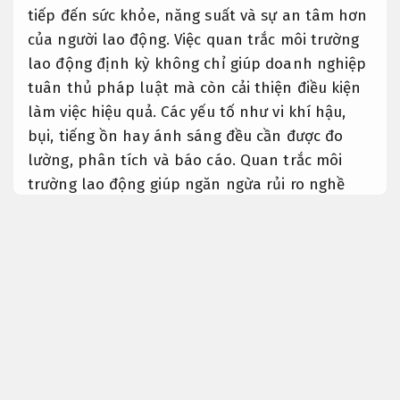
tiếp đến sức khỏe, năng suất và sự an tâm hơn
của người lao động. Việc quan trắc môi trường
lao động định kỳ không chỉ giúp doanh nghiệp
tuân thủ pháp luật mà còn cải thiện điều kiện
làm việc hiệu quả. Các yếu tố như vi khí hậu,
bụi, tiếng ồn hay ánh sáng đều cần được đo
lường, phân tích và báo cáo. Quan trắc môi
trường lao động giúp ngăn ngừa rủi ro nghề
nghiệp và tạo dựng một không gian làm việc
đúng trình tự xử lý, bền vững.
Áp dụng cho
nhiều nhu cầu.
Nâng cao hiệu quả vận hành.
Môi trường lao động và yếu tố vi khí
hậu, tiếng ồn
Dễ mở rộng.