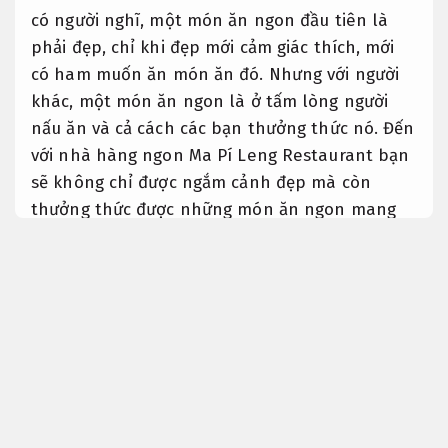
có người nghĩ, một món ăn ngon đầu tiên là
phải đẹp, chỉ khi đẹp mới cảm giác thích, mới
có ham muốn ăn món ăn đó. Nhưng với người
khác, một món ăn ngon là ở tấm lòng người
nấu ăn và cả cách các bạn thưởng thức nó. Đến
với nhà hàng ngon Ma Pí Leng Restaurant bạn
sẽ không chỉ được ngắm cảnh đẹp mà còn
thưởng thức được những món ăn ngon mang
đậm chất dân tộc của Đồng Văn, Hà Giang. Tình
cảm yêu thương đặt vào món ăn giống như một
gia vị giúp món ăn thêm đậm đà. Vì thế, khi
biết trân trọng công sức người nấu ăn, chúng
ta sẽ thấy ngon miệng hơn. “Lời nói chẳng mất
tiền mua”, vậy tại sao chúng ta không dành
một lời kkích lệ cho người nấu ăn để họ vui hơn
và dốc sức nấu ăn ngon hơn phải không?