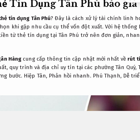
ẻ Tín Dụng Tân Phú báo giá 
 thẻ tín dụng Tân Phú
? Đây là cách xử lý tài chính linh 
họn khi gặp nhu cầu cụ thể vốn đột xuất. Với hệ thống 
 tiền từ thẻ tín dụng tại Tân Phú trở nên đơn giản, nha
gân Hàng
cung cấp thông tin cập nhật mới nhất về
rút t
 suất, quy trình và địa chỉ uy tín tại các phường Tân Quý,
ừng bước.
Hiệp Tân,
Phản hồi nhanh.
Phú Thạnh,
Dễ triể
.