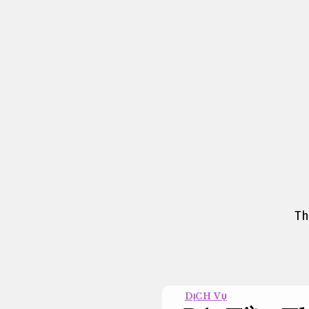
Bỏ
qua
nội
dung
Th
DỊCH VỤ