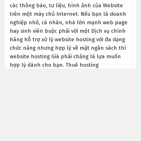
các thông báo, tư liệu, hình ảnh của Website
trên một máy chủ Internet. Nếu bạn là doanh
nghiệp nhỏ, cá nhân, nhà lớn mạnh web page
hay sinh viên buộc phải với một Dịch vụ chính
hãng hỗ trợ xử lý website hosting với đa dạng
chức năng nhưng hợp lý về mặt ngân sách thì
website hosting Giá phải chăng là lựa muốn
hợp lý dành cho bạn. Thuê hosting
Thuê website hosting
Dịch vụ chính hãng hỗ trợ thuê website
hosting
Chuyên nghiệp.
Chủ động.
Để hợp lý và chuyên dụng cho cho việc bề
ngoài, vận hành web page chuẩn bộ máy tìm
kiếm optimization, Dịch vụ chính hãng hỗ trợ