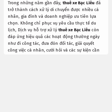
Trong những năm gần đây,
thuê xe Bạc Liêu
đã
trở thành cách xử lý di chuyển được nhiều cá
nhân, gia đình và doanh nghiệp ưu tiên lựa
chọn. Không chỉ phục vụ yêu cầu thực tế du
lịch, Dịch vụ hỗ trợ xử lý
thuê xe Bạc Liêu
còn
đáp ứng hiệu quả các hoạt động thường ngày
như đi công tác, đưa đón đối tác, giải quyết
công việc cá nhân, cưới hỏi và các sự kiện cần
quan tâm.
Phản hồi nhanh.
Thay vì phụ thuộc vào xe khách hay các
phương tiện công cộng, việc sử dụng Dịch vụ
chính hãng hỗ trợ
thuê xe Bạc Liêu
theo hợp
đồng giúp khách hàng chủ động hoàn toàn về
thời gian, linh hoạt lịch trình và kiểm soát tốt
hành trình di chuyển. Đặc biệt, người dùng có
thể yêu cầu đón trả tận nơi, phương án chọn