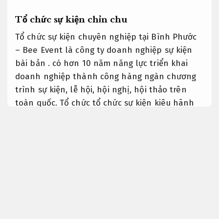
Tổ chức sự kiện chỉn chu
Tổ chức sự kiện chuyên nghiệp tại Bình Phước
– Bee Event là công ty doanh nghiệp sự kiện
bài bản . có hơn 10 năm năng lực triển khai
doanh nghiệp thành công hàng ngàn chương
trình sự kiện, lễ hội, hội nghị, hội thảo trên
toàn quốc. Tổ chức tổ chức sự kiện kiêu hãnh
sẽ là sự chọn lọc chính xác, đối tác tin cậy tạo
bởi các sự kiện, lễ hội đúng quy trình, nâng tầm
thương hiệu cho tổ chức của đối tác.
Tối ưu chi
phí.
Công ty tổ chức sự kiện Bình Phước – Bee
Event là một đơn vị đúng các bước thực hiện
trong lĩnh vực tổ chức các sự kiện, tiệc ngoài