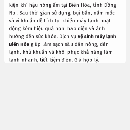
kiện khí hậu nóng ẩm tại Biên Hòa, tỉnh Đồng
Nai. Sau thời gian sử dụng, bụi bẩn, nấm mốc
và vi khuẩn dễ tích tụ, khiến máy lạnh hoạt
động kém hiệu quả hơn, hao điện và ảnh
hưởng đến sức khỏe. Dịch vụ
vệ sinh máy lạnh
Biên Hòa
giúp làm sạch sâu dàn nóng, dàn
lạnh, khử khuẩn và khôi phục khả năng làm
lạnh nhanh, tiết kiệm điện.
Giá hợp lý.
Bài viết cung cấp thông tin cần biết toàn diện
về
vệ sinh máy lạnh Biên Hòa
năm 2026, từ trình
tự xử lý thực hiện, báo giá tham khảo đến các
yếu tố ảnh hưởng đến đạt chất lượng Dịch vụ
tại khu vực này.
Giá hợp lý.
Vệ sinh máy lạnh Biên Hòa là gì?
Dễ
triển khai.